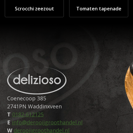
Scrocchi zeezout
Tomaten tapenade
Coenecoop 385
2741PN Waddinxveen
T
0182-612125
E
info@derooijgroothandel.nl
W
derooijgroothandel.nl