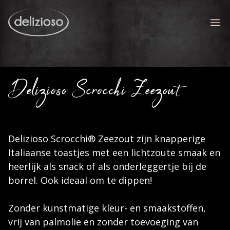
Ga
naar
M
de
inhoud
Delizioso Scrocchi Zeezout
Delizioso Scrocchi® Zeezout zijn knapperige
Italiaanse toastjes met een lichtzoute smaak en
heerlijk als snack of als onderleggertje bij de
borrel. Ook ideaal om te dippen!
Zonder kunstmatige kleur- en smaakstoffen,
vrij van palmolie en zonder toevoeging van